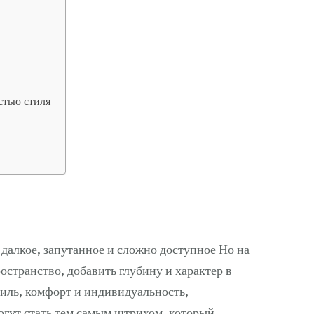
стью стиля
а
о далкое, запутанное и сложно доступное Но на
ространство, добавить глубину и характер в
тиль, комфорт и индивидуальность,
огут стать тем самым штрихом, который