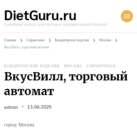
DietGuru.ru
Семейный портал для счастья и здоровья ваших близких
Главная
Справочная
Кондитерские изделия
Москва
ВкусВилл, торговый автомат
КОНДИТЕРСКИЕ ИЗДЕЛИЯ
МОСКВА
СПРАВОЧНАЯ
ВкусВилл, торговый
автомат
13.06.2025
admin
город: Москва