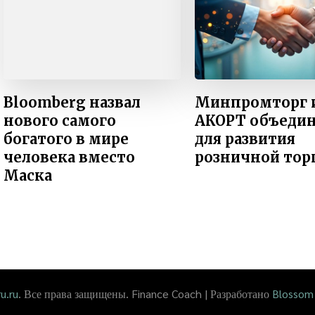
Bloomberg назвал
Минпромторг 
нового самого
АКОРТ объеди
богатого в мире
для развития
человека вместо
розничной тор
Маска
u.ru
. Все права защищены.
Finance Coach | Разработано
Blossom