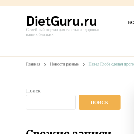
DietGuru.ru
В
Семейный портал для счастья и здоровья
ваших близких
Главная
Новости разные
Павел Глоба сделал прогн
Поиск
ПОИСК