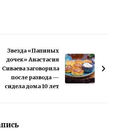
Звезда «Папиных
дочек» Анастасия
Сиваева заговорила
после развода —
сидела дома 10 лет
апись