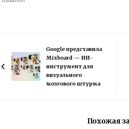
Навигация
по
Google представила
Mixboard — ИИ-
записям
инструмент для
визуального
мозгового штурма
Похожая з