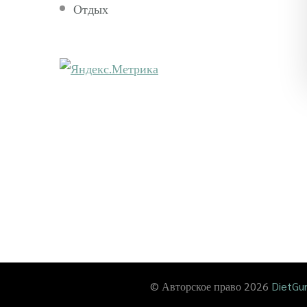
Отдых
© Авторское право 2026
DietGur