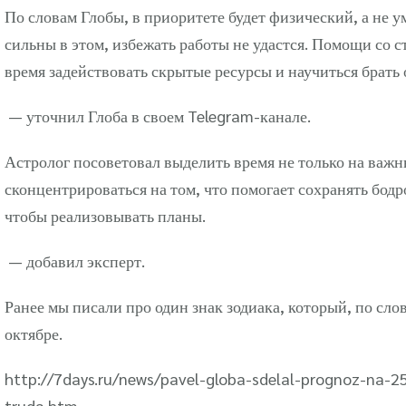
По словам Глобы, в приоритете будет физический, а не у
сильны в этом, избежать работы не удастся. Помощи со с
время задействовать скрытые ресурсы и научиться брать 
— уточнил Глоба в своем Telegram-канале.
Астролог посоветовал выделить время не только на важны
сконцентрироваться на том, что помогает сохранять бодр
чтобы реализовывать планы.
— добавил эксперт.
Ранее мы писали про один знак зодиака, который, по сл
октябре.
http://7days.ru/news/pavel-globa-sdelal-prognoz-na-25
truda.htm