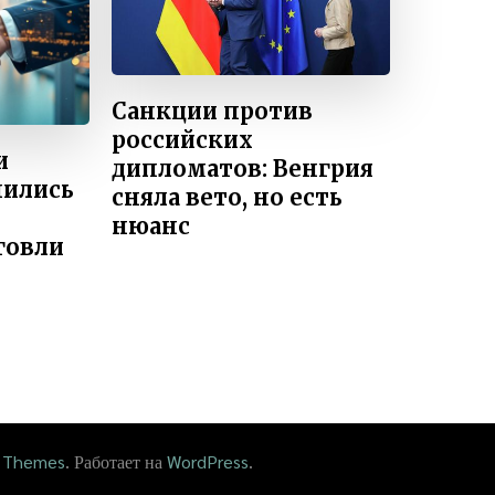
Санкции против
российских
и
дипломатов: Венгрия
нились
сняла вето, но есть
нюанс
говли
 Themes
. Работает на
WordPress
.