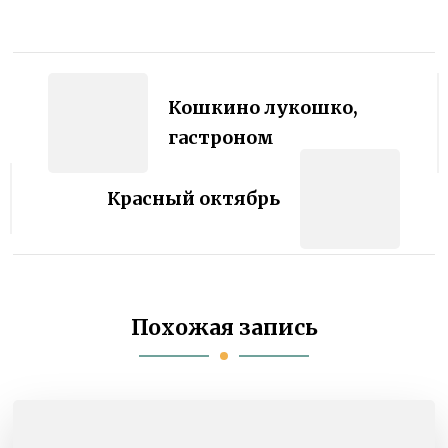
Навигация
по
Кошкино лукошко,
записям
гастроном
Красный октябрь
Похожая запись