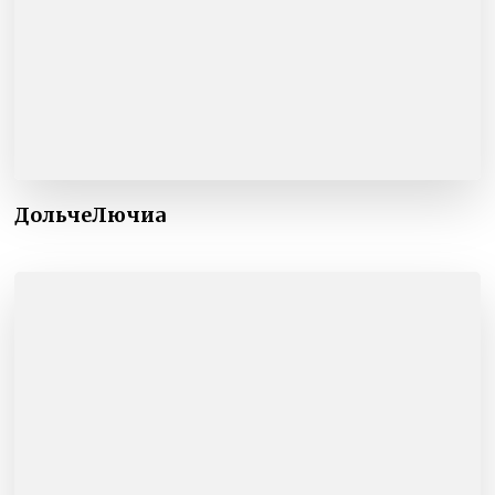
ДольчеЛючиа