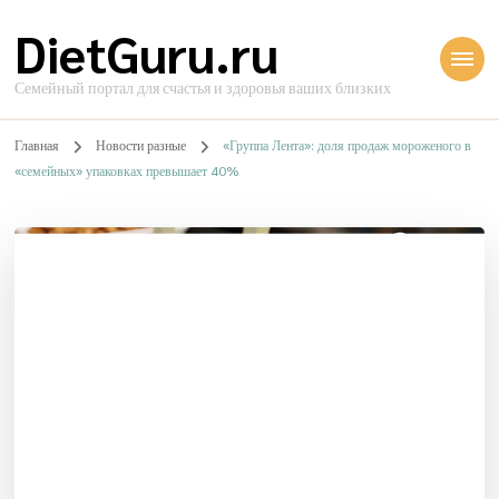
DietGuru.ru
Семейный портал для счастья и здоровья ваших близких
Главная
Новости разные
«Группа Лента»: доля продаж мороженого в
«семейных» упаковках превышает 40%