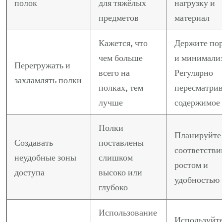
полок
для тяжёлых
нагрузку и
предметов
материал
Кажется, что
Держите по
чем больше
и минимали
Перегружать и
всего на
Регулярно
захламлять полки
полках, тем
пересматри
лучше
содержимое
Полки
Планируйте
Создавать
поставлены
соответстви
неудобные зоны
слишком
ростом и
доступа
высоко или
удобностью
глубоко
Использование
Используйт