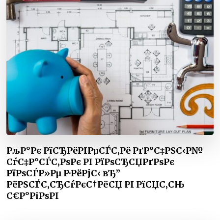
РљР°Рє РїСЂРёРІРµСЃС‚Рё РґР°С‡РЅС‹Р№
СѓС‡Р°СЃС‚РѕРє РІ РїРѕСЂСЏРґРѕРє
РїРѕСЃР»Рµ Р·РёРјС‹ вЂ”
РёРЅСЃС‚СЂСѓРєС†РёСЏ РІ РїСЏС‚СЊ
С€Р°РіРѕРІ