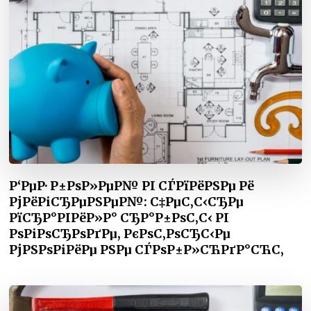
Р‘РµР· Р±РѕР»РµР№ РІ СЃРїРёРЅРµ Рё
РјРёРіСЂРµРЅРµР№: С‡РµС‚С‹СЂРµ
РїСЂР°РІРёР»Р° СЂР°Р±РѕС‚С‹ РІ
РѕРіРѕСЂРѕРґРµ, РєРѕС‚РѕСЂС‹Рµ
РјРЅРѕРіРёРµ РЅРµ СЃРѕР±Р»СЋРґР°СЋС‚