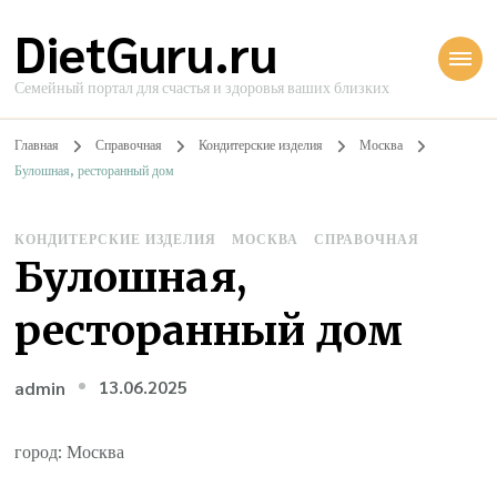
DietGuru.ru
Семейный портал для счастья и здоровья ваших близких
Главная
Справочная
Кондитерские изделия
Москва
Булошная, ресторанный дом
КОНДИТЕРСКИЕ ИЗДЕЛИЯ
МОСКВА
СПРАВОЧНАЯ
Булошная,
ресторанный дом
13.06.2025
admin
город: Москва